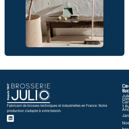
La
Co
Br
Tel
Juli
con
Car
1 R
Fabricant de brosses techniques et industrielles en France. Notre
And
production s’adapte à votre besoin.
Jar
No
bro