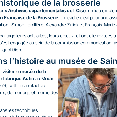
historique de la brosserie
 aux
Archives départementales de l’Oise
, un lieu emblé
n Française de la Brosserie
. Un cadre idéal pour une as
ion : Simon Lorrillière, Alexandre Zulick et François-Marie J
rtagé leurs actualités, leurs enjeux, et ont été invitées à
s’est engagée au sein de la commission communication, ave
u quotidien.
 l’histoire au musée de Saint
visiter le
musée de la
ne
fabrique Autin
au Moulin
 1979, cette manufacture
veux, de ménage et même des
ans les techniques