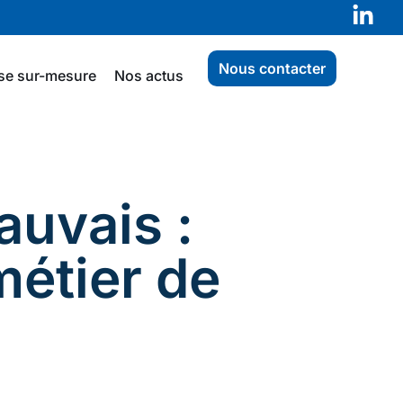
Nous contacter
se sur-mesure
Nos actus
auvais :
métier de